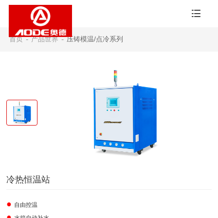
首页
-
产品世界
-
压铸模温/点冷系列
冷热恒温站
●
自由控温
●