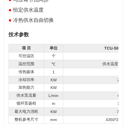
●
恒定供水温度
●
冷热供水自由切换
技术参数
项 目
单位
TCU-50WD
可控温区
个
24
温控范围
供水温度+10
℃
传热媒体
水
1
冷却功率
KW
266
加热能力
KW
45
供水泵流量
L/min
480
循环泵扬程
m
120
最大电力消耗
KW
71.6
整机参考尺寸
mm
4350*2500