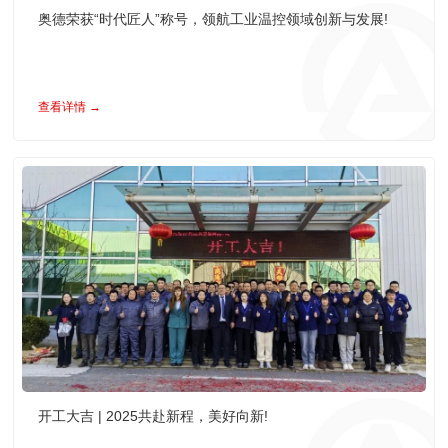
奥德荣获“时代匠人”称号，领航工业温控领域创新与发展!
查看详情 →
开工大吉 | 2025共赴新程，美好向新!