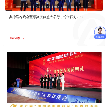
奥德迎春晚会暨颁奖庆典盛大举行，蛇舞四海2025！
查看详情 →