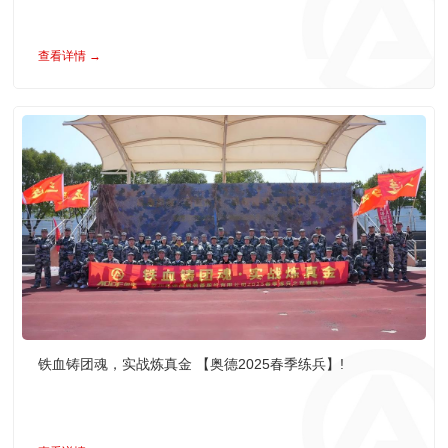
查看详情 →
铁血铸团魂，实战炼真金 【奥德2025春季练兵】!