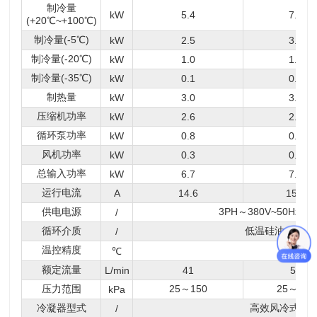
制冷量
kW
5.4
7.5
(+20℃~+100℃)
制冷量(-5℃)
kW
2.5
3.6
制冷量(-20℃)
kW
1.0
1.6
制冷量(-35℃)
kW
0.1
0.4
制热量
kW
3.0
3.0
压缩机功率
kW
2.6
2.9
循环泵功率
kW
0.8
0.8
风机功率
kW
0.3
0.5
总输入功率
kW
6.7
7.2
运行电流
A
14.6
15.8
供电电源
3PH～380V~50
Hz(可
/
循环介质
低温硅油、氟化
/
温控精度
±0.5
℃
额定流量
L/
min
41
55
压力范围
25～150
25～150
kPa
冷凝器型式
高效风冷式冷
/