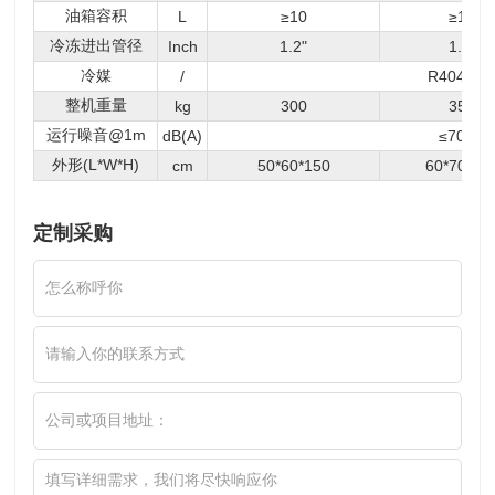
油箱容积
L
≥10
≥10
冷冻进出管径
Inch
1.2"
1.2"
冷媒
/
R404A
整机重量
kg
300
350
运行噪音@1m
dB
(A)
≤70
外形(L*W*H)
cm
50*60*150
60*70*15
定制采购